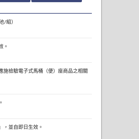
池/組）
效。
應施檢驗電子式馬桶（便）座商品之相關
。
」，並自即日生效。