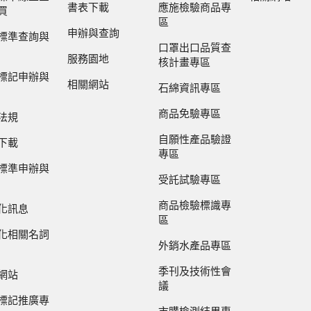
書表下載
應施檢驗商品專
買
區
申辦與查詢
標準查詢與
口罩出口品質查
服務園地
核計畫專區
標記申辦與
相關網站
石綿資訊專區
商品免驗專區
法規
自願性產品驗證
下載
專區
標準申辦與
受託試驗專區
商品檢驗標識專
化訊息
區
化相關名詞
外銷水產品專區
季刊及技術性會
網站
議
標記推廣專