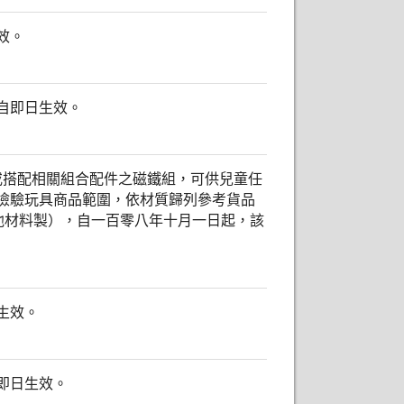
效。
自即日生效。
或搭配相關組合配件之磁鐵組，可供兒童任
檢驗玩具商品範圍，依材質歸列參考貨品
00-3（其他材料製），自一百零八年十月一日起，該
生效。
即日生效。