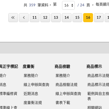
第
每頁顯
共
359
筆資料，
/ 24
頁 ，
11
12
13
14
15
16
17
與正字標記
度量衡
商品檢驗
商品標示
簡介
業務簡介
業務簡介
商品標示法
消息
線上申辦與查詢
商品檢驗法規
商品標示法
標準編修資
近期消息
線上申辦與查詢
範例與自主
表
度量衡法規
書表下載
標準線上查
相關網站