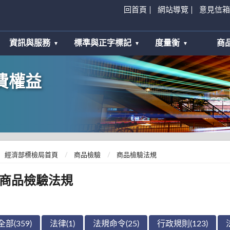
回首頁
網站導覽
意見信箱
資訊與服務
標準與正字標記
度量衡
商
費權益
經濟部標檢局首頁
商品檢驗
商品檢驗法規
商品檢驗法規
全部(359)
法律(1)
法規命令(25)
行政規則(123)