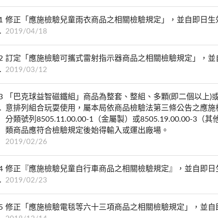
1
修正「應施檢驗兒童雨衣商品之相關檢驗規定」，並自即日生
2019/04/18
2
訂定「應施檢驗可攜式雷射指示器商品之相關檢驗規定」，並
2019/03/12
3
「巴克球益智磁鐵組」商品為整套、整組、多顆(即二個以上)
意排列組合玩耍使用，屬本局依商品檢驗法第三條公告之應施
分類號列8505.11.00.00-1（金屬製）或8505.19.00.
類商品應符合檢驗規定後始得輸入或運出廠場。
2019/02/26
4
修正『應施檢驗兒童自行車商品之相關檢驗規定』，並自即日
2019/02/23
5
修正「應施檢驗電毯等六十三項商品之相關檢驗規定」，並自