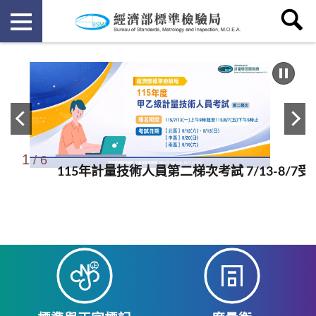
1
/
6
115年計量技術人員第二梯次考試 7/13-8/7
標準局加強嬰幼兒商品管理 守護嬰幼兒安全
115年中小企業平價綠電專案 將於7/7起開放
標準局將自115年7月1日起實施9項商品檢驗
市售「金、銀紙」及「香品」商品檢測結果
經濟部標準檢驗局國家再生能源憑證中心