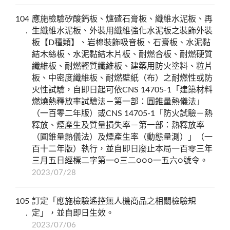
104
應施檢驗矽酸鈣板、爐碴石膏板、纖維水泥板、再
生纖維水泥板、外裝用纖維強化水泥板之裝飾外裝
板【D種類】、岩棉裝飾吸音板、石膏板、水泥黏
結木絲板、水泥黏結木片板、耐燃合板、耐燃硬質
纖維板、耐燃輕質纖維板、建築用防火塗料、粒片
板、中密度纖維板、耐燃壁紙（布）之耐燃性或防
火性試驗，自即日起可依CNS 14705-1「建築材料
燃燒熱釋放率試驗法－第一部：圓錐量熱儀法」
（一百零二年版）或CNS 14705-1「防火試驗－熱
釋放、煙產生及質量損失率－第一部：熱釋放率
（圓錐量熱儀法）及煙產生率（動態量測）」（一
百十二年版）執行，並自即日廢止本局一百零三年
三月五日經標二字第一○三二○○○一五六○號令。
2023/07/28
105
訂定「應施檢驗遙控無人機商品之相關檢驗規
定」，並自即日生效。
2023/07/06