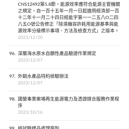
CNS12492第5.8節，能源效率應符合能源主管機關
之規定，自一百十五年一月一日起適用經濟部一百
十二年十一月二十四日經能字第一一二五八O二四
八五O號公告修正「除濕機容許耗用能源基準與能
源效率分級標示事項、方法及檢查方式」之版本。
2023/12/20
96
深層海水原水自願性產品驗證作業規定
2023/12/07
97
外銷水產品特約檢驗辦法
2023/12/07
98
國營事業案場再生能源電力及憑證媒合服務作業程
序
2023/10/16
99
檢試驗樣品處理原則