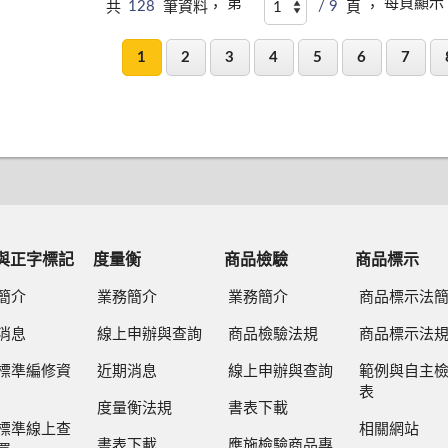
第
每頁顯示
共
128
筆資料，
/ 9
頁 ，
1
2
3
4
5
6
7
與正字標記
度量衡
商品檢驗
商品標示
簡介
業務簡介
業務簡介
商品標示法
消息
線上申辦與查詢
商品檢驗法規
商品標示法
標準編修資
近期消息
線上申辦與查詢
範例與自主
表
度量衡法規
書表下載
標準線上查
相關網站
書表下載
應施檢驗商品專