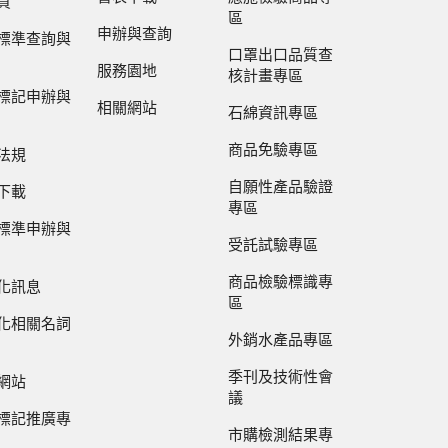
買
區
申辦與查詢
標準查詢與
口罩出口品質查
服務園地
核計畫專區
標記申辦與
相關網站
石綿資訊專區
商品免驗專區
法規
自願性產品驗證
下載
專區
標準申辦與
受託試驗專區
商品檢驗標識專
化訊息
區
化相關名詞
外銷水產品專區
季刊及技術性會
網站
議
標記推廣專
市購檢測結果專