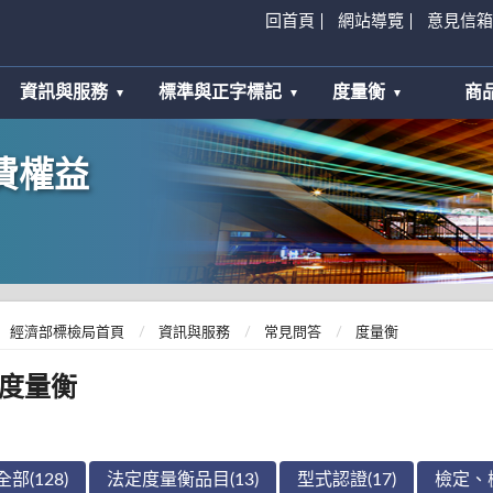
回首頁
網站導覽
意見信箱
資訊與服務
標準與正字標記
度量衡
商
費權益
經濟部標檢局首頁
資訊與服務
常見問答
度量衡
度量衡
全部(128)
法定度量衡品目(13)
型式認證(17)
檢定、檢