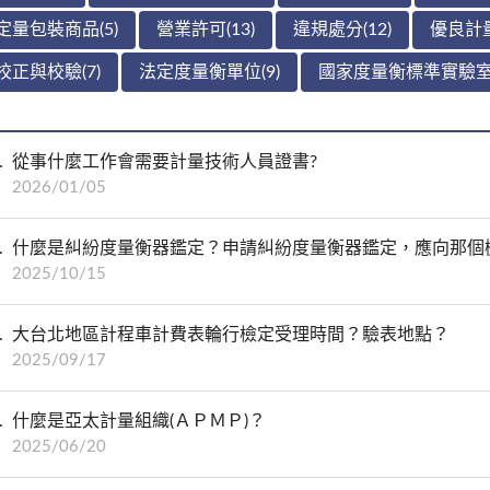
定量包裝商品(5)
營業許可(13)
違規處分(12)
優良計量
校正與校驗(7)
法定度量衡單位(9)
國家度量衡標準實驗室(
從事什麼工作會需要計量技術人員證書?
2026/01/05
什麼是糾紛度量衡器鑑定？申請糾紛度量衡器鑑定，應向那個
2025/10/15
大台北地區計程車計費表輪行檢定受理時間？驗表地點？
2025/09/17
什麼是亞太計量組織(ＡＰＭＰ)？
2025/06/20