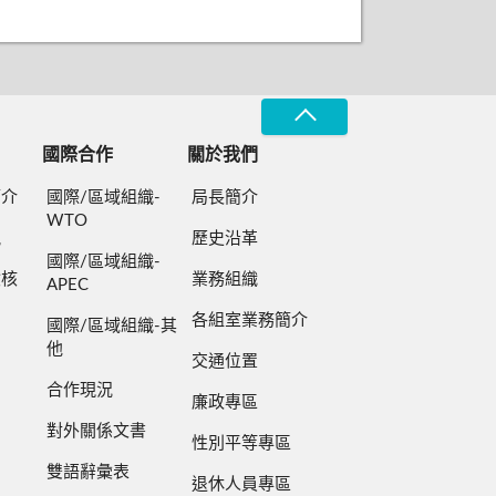
國際合作
關於我們
簡介
國際/區域組織-
局長簡介
WTO
規
歷史沿革
國際/區域組織-
檢核
業務組織
APEC
各組室業務簡介
國際/區域組織-其
他
交通位置
合作現況
廉政專區
對外關係文書
性別平等專區
雙語辭彙表
退休人員專區