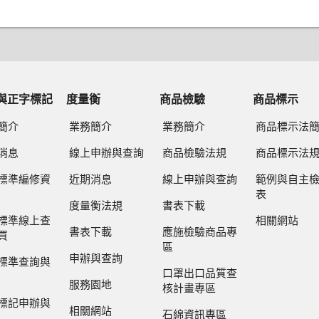
與正字標記
度量衡
商品檢驗
商品標示
簡介
業務簡介
業務簡介
商品標示法
消息
線上申辦與查詢
商品檢驗法規
商品標示法
標準編修資
近期消息
線上申辦與查詢
範例與自主
表
度量衡法規
書表下載
標準線上查
相關網站
書表下載
應施檢驗商品專
買
區
申辦與查詢
標準查詢與
口罩出口品質查
服務園地
核計畫專區
標記申辦與
相關網站
石綿資訊專區