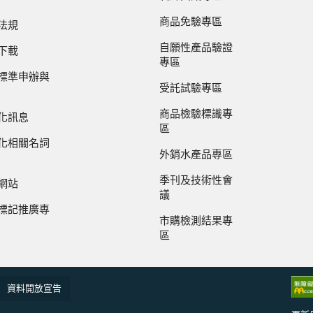
商品免驗專區
法規
自願性產品驗證
下載
專區
標準申辦與
受託試驗專區
商品檢驗標識專
化訊息
區
化相關名詞
外銷水產品專區
季刊及技術性會
網站
議
標記推廣專
市購檢測結果專
區
資料開放宣告