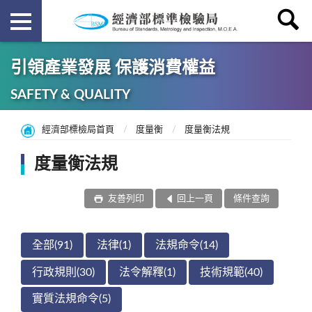
引領產業發展 保護消費權益
SAFETY & QUALITY
經濟部標檢局首頁
度量衡
度量衡法規
度量衡法規
友善列印
回上一頁
條件查詢
全部(91)
法律(1)
法規命令(14)
行政規則(30)
法令解釋(1)
技術規範(40)
實質法規命令(5)