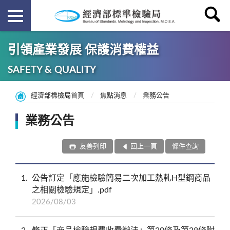
引領產業發展 保護消費權益
SAFETY & QUALITY
經濟部標檢局首頁
焦點消息
業務公告
業務公告
友善列印
回上一頁
條件查詢
1
公告訂定「應施檢驗簡易二次加工熱軋H型鋼商品
之相關檢驗規定」.pdf
2026/08/03