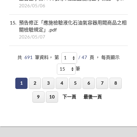
2026/05/06
15
預告修正「應施檢驗液化石油氣容器用閥商品之相
關檢驗規定」.pdf
2026/05/07
共
691
筆資料， 第
/ 47
頁 ， 每頁顯示
筆
1
2
3
4
5
6
7
8
9
10
下一頁
最後一頁