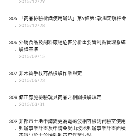
2015/12/29
305
「商品檢驗標識使用辦法」第9條第1款規定解釋令
2015/12/28
306
外銷食品及飼料廠場危害分析重要管制點管理系統
驗證基準
2015/09/15
307
非木質手杖商品檢驗作業規定
2015/06/23
308
修正應施檢驗玩具商品之相關檢驗規定
2015/03/31
309
非都市土地申請變更為電磁波相容檢測實驗室使用
興辦事業計畫及申請免受山坡地興辦事業計畫面積
不得少於十公頃限制審查作業要點