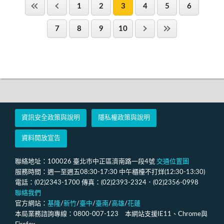
1
2
3
4
5
6
7
8
9
10
資訊安全政策與說明
隱私權政策與說明
資料開放宣告
聯絡地址：100026 臺北市中正區濟南路一段4號
交通位置圖
服務時間：週一至週五08:30-17:30 中午櫃檯不打烊(12:30-13:30)
電話：(02)2343-1700 傳真：(02)2393-2324．(02)2356-0998
聯絡我們
官方網站：
基隆
/
新竹
/
臺中
/
臺南
/
高雄
/
花蓮
本局業務諮詢專線：0800-007-123 本網站支援IE11、Chrome與