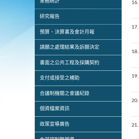
業務統計
16
研究報告
17
預算、決算書及會計月報
請願之處理結果及訴願決定
18
書面之公共工程及採購契約
19
支付或接受之補助
合議制機關之會議紀錄
20
個資檔案資訊
政策宣導廣告
21