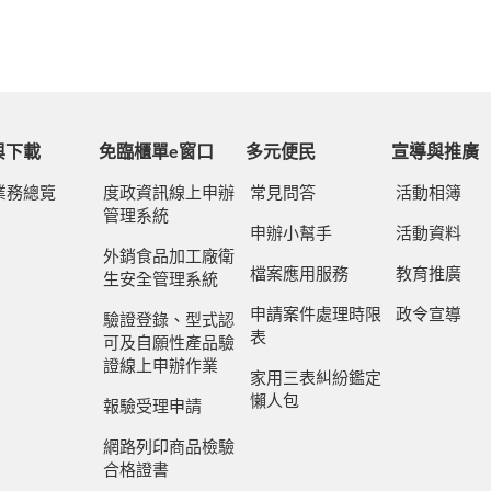
與下載
免臨櫃單e窗口
多元便民
宣導與推廣
業務總覽
度政資訊線上申辦
常見問答
活動相簿
管理系統
申辦小幫手
活動資料
外銷食品加工廠衛
檔案應用服務
教育推廣
生安全管理系統
申請案件處理時限
政令宣導
驗證登錄、型式認
表
可及自願性產品驗
證線上申辦作業
家用三表糾紛鑑定
懶人包
報驗受理申請
網路列印商品檢驗
合格證書