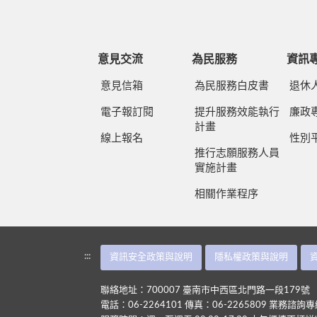
意見交流
為民服務
資訊
意見信箱
為民服務白皮書
退休
電子報訂閱
提升服務效能執行
廉政
計畫
線上報名
性別
推行志願服務人員
實施計畫
相關作業程序
:::
資訊安全政策與說明
隱私權政策與說明
聯絡地址：700007 臺南市中西區北門路一段179號
電話：06-2264101 傳真：06-2265809 業務諮詢專線