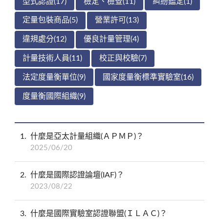
型式認證(17)
檢定、檢查(11)
糾紛鑑定(1)
定量包裝商品(5)
營業許可(13)
違規處分(12)
優良計量管理(4)
計量技術人員(11)
校正與校驗(7)
法定度量衡單位(9)
國家度量衡標準實驗室(16)
度量衡國際組織(9)
1
什麼是亞太計量組織(ＡＰＭＰ)？
2025/06/20
2
什麼是國際認證論壇(IAF)？
2023/08/22
3
什麼是國際實驗室認證聯盟(ＩＬＡＣ)？