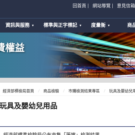
回首頁
網站導覽
意見信箱
資訊與服務
標準與正字標記
度量衡
商
費權益
經濟部標檢局首頁
商品檢驗
市購檢測結果專區
玩具及嬰幼兒
玩具及嬰幼兒用品
經濟部標準檢驗局公布市售「筆擦」檢測結果