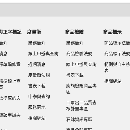
與正字標記
度量衡
商品檢驗
商品標示
簡介
業務簡介
業務簡介
商品標示法
消息
線上申辦與查詢
商品檢驗法規
商品標示法
標準編修資
近期消息
線上申辦與查詢
範例與自主
表
度量衡法規
書表下載
標準線上查
相關網站
書表下載
應施檢驗商品專
買
區
申辦與查詢
標準查詢與
口罩出口品質查
服務園地
核計畫專區
標記申辦與
相關網站
石綿資訊專區