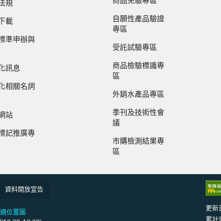
商品免驗專區
法規
自願性產品驗證
下載
專區
標準申辦與
受託試驗專區
商品檢驗標識專
化訊息
區
化相關名詞
外銷水產品專區
季刊及技術性會
網站
議
標記推廣專
市購檢測結果專
區
資料開放宣告
更新
通位置圖
累計