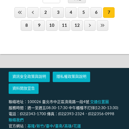
2
3
4
5
6
7
8
9
10
11
12
資訊安全政策與說明
隱私權政策與說明
資料開放宣告
聯絡地址：100026 臺北市中正區濟南路一段4號
交通位置圖
服務時間：週一至週五08:30-17:30 中午櫃檯不打烊(12:30-13:30)
電話：(02)2343-1700 傳真：(02)2393-2324．(02)2356-0998
聯絡我們
官方網站：
基隆
/
新竹
/
臺中
/
臺南
/
高雄
/
花蓮