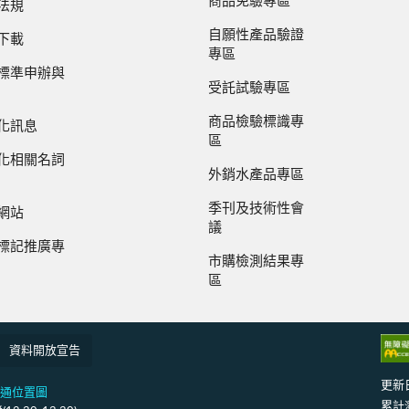
商品免驗專區
法規
自願性產品驗證
下載
專區
標準申辦與
受託試驗專區
商品檢驗標識專
化訊息
區
化相關名詞
外銷水產品專區
季刊及技術性會
網站
議
標記推廣專
市購檢測結果專
區
資料開放宣告
更新
通位置圖
累計