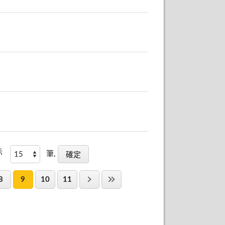
示
筆,
8
9
10
11