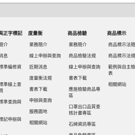
與正字標記
度量衡
商品檢驗
商品標示
簡介
業務簡介
業務簡介
商品標示法
消息
線上申辦與查詢
商品檢驗法規
商品標示法
標準編修資
近期消息
線上申辦與查詢
範例與自主
表
度量衡法規
書表下載
標準線上查
相關網站
書表下載
應施檢驗商品專
買
區
申辦與查詢
標準查詢與
口罩出口品質查
服務園地
核計畫專區
標記申辦與
相關網站
石綿資訊專區