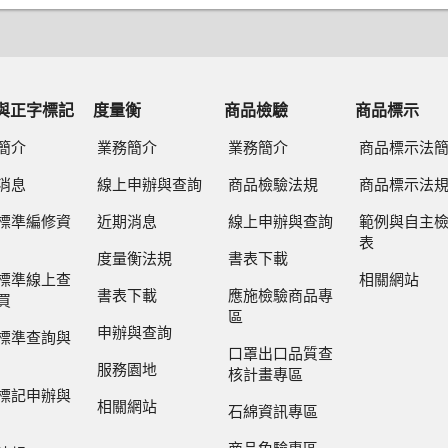
與正字標記
度量衡
商品檢驗
商品標示
簡介
業務簡介
業務簡介
商品標示法
消息
線上申辦與查詢
商品檢驗法規
商品標示法
標準編修資
近期消息
線上申辦與查詢
範例與自主
表
度量衡法規
書表下載
標準線上查
相關網站
書表下載
應施檢驗商品專
買
區
申辦與查詢
標準查詢與
口罩出口品質查
服務園地
核計畫專區
標記申辦與
相關網站
石綿資訊專區