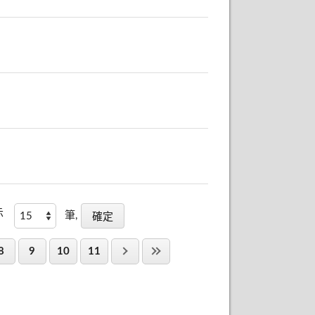
示
筆,
8
9
10
11