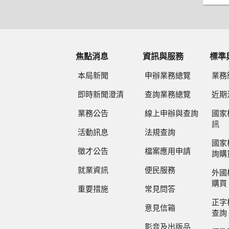
焦點消息
資訊與服務
標準
本局新聞
申辦業務總覽
業務
即時新聞澄清
查詢業務總覽
近期
業務公告
線上申辦與查詢
國家
訊
活動訊息
法規查詢
國家
徵才公告
檔案應用申請
詢購
就業資訊
便民服務
外國
購買
重要措施
常見問答
正字
意見信箱
查詢
影音及出版品