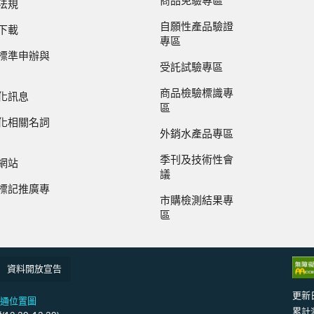
商品免驗專區
法規
自願性產品驗證
下載
專區
標準申辦與
受託試驗專區
商品檢驗標識專
化訊息
區
化相關名詞
外銷水產品專區
季刊及技術性會
網站
議
標記推廣專
市購檢測結果專
區
資料開放宣告
更新
通位置圖
累計