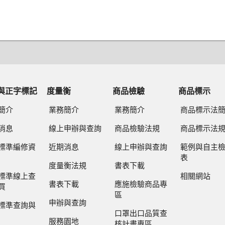
與正字標記
度量衡
商品檢驗
商品標示
簡介
業務簡介
業務簡介
商品標示法
消息
線上申辦與查詢
商品檢驗法規
商品標示法
標準編修資
近期消息
線上申辦與查詢
範例與自主
表
度量衡法規
書表下載
標準線上查
相關網站
書表下載
應施檢驗商品專
買
區
申辦與查詢
標準查詢與
口罩出口品質查
服務園地
核計畫專區