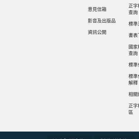
正字
意見信箱
查詢
影音及出版品
標準
資訊公開
書表
國家
查詢
標準
標準
解釋
相關
正字
區