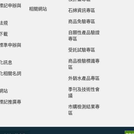
標記申辦與
相關網站
石綿資訊專區
商品免驗專區
法規
自願性產品驗證
下載
專區
標準申辦與
受託試驗專區
商品檢驗標識專
化訊息
區
化相關名詞
外銷水產品專區
季刊及技術性會
網站
議
標記推廣專
市購檢測結果專
區