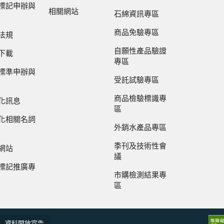
標記申辦與
相關網站
石綿資訊專區
商品免驗專區
法規
自願性產品驗證
下載
專區
標準申辦與
受託試驗專區
商品檢驗標識專
化訊息
區
化相關名詞
外銷水產品專區
季刊及技術性會
網站
議
標記推廣專
市購檢測結果專
區
資料開放宣告