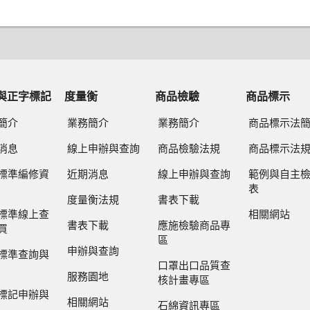
與正字標記
度量衡
商品檢驗
商品標示
簡介
業務簡介
業務簡介
商品標示法
消息
線上申辦與查詢
商品檢驗法規
商品標示法
標準編修資
近期消息
線上申辦與查詢
範例與自主
表
度量衡法規
書表下載
標準線上查
相關網站
書表下載
應施檢驗商品專
買
區
申辦與查詢
標準查詢與
口罩出口品質查
服務園地
核計畫專區
標記申辦與
相關網站
石綿資訊專區