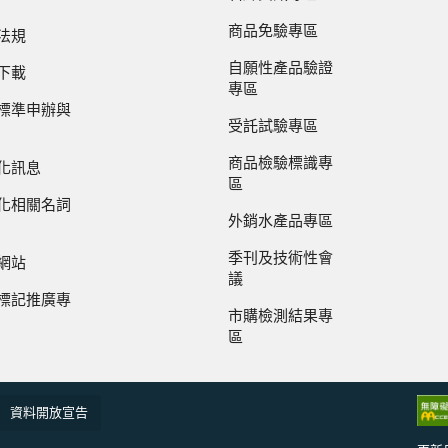
商品免驗專區
法規
自願性產品驗證
下載
專區
標準申辦與
受託試驗專區
商品檢驗標識專
化訊息
區
化相關名詞
外銷水產品專區
季刊及技術性會
網站
議
標記推廣專
市購檢測結果專
區
資料開放宣告