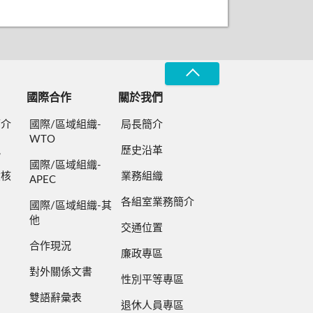
國際合作
關於我們
簡介
國際/區域組織-
局長簡介
WTO
規
歷史沿革
國際/區域組織-
檢核
業務組織
APEC
各組室業務簡介
國際/區域組織-其
他
交通位置
合作現況
廉政專區
對外關係文書
性別平等專區
雙語辭彙表
退休人員專區