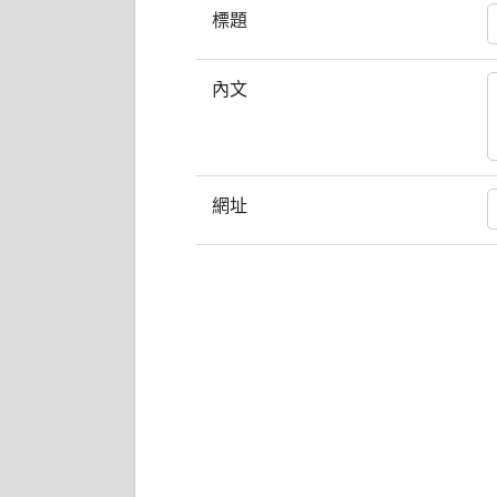
標題
內文
網址