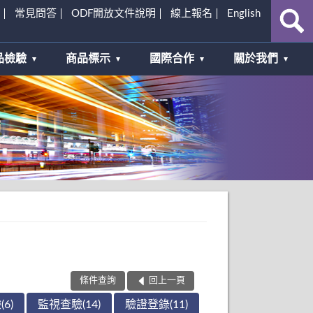
常見問答
ODF開放文件說明
線上報名
English
品檢驗
商品標示
國際合作
關於我們
條件查詢
回上一頁
6)
監視查驗(14)
驗證登錄(11)