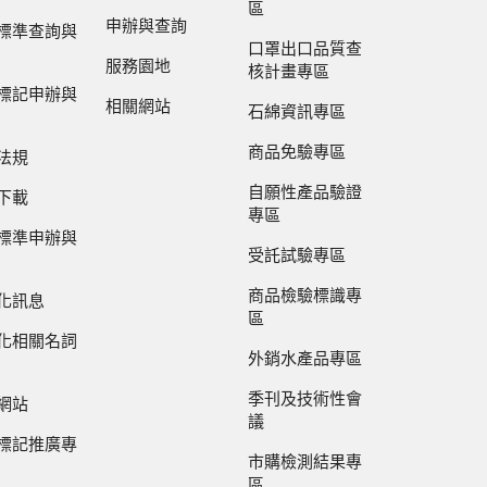
區
申辦與查詢
標準查詢與
口罩出口品質查
服務園地
核計畫專區
標記申辦與
相關網站
石綿資訊專區
商品免驗專區
法規
自願性產品驗證
下載
專區
標準申辦與
受託試驗專區
商品檢驗標識專
化訊息
區
化相關名詞
外銷水產品專區
季刊及技術性會
網站
議
標記推廣專
市購檢測結果專
區