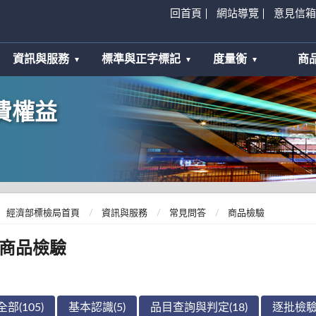
回首頁
網站導覽
意見信箱
資訊與服務
標準與正字標記
度量衡
商
費權益
經濟部標檢局首頁
資訊與服務
常見問答
商品檢驗
商品檢驗
全部(105)
基本認識(5)
品目查詢與判定(18)
逐批檢驗(