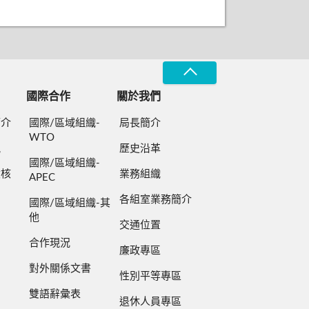
國際合作
關於我們
簡介
國際/區域組織-
局長簡介
WTO
規
歷史沿革
國際/區域組織-
檢核
業務組織
APEC
各組室業務簡介
國際/區域組織-其
他
交通位置
合作現況
廉政專區
對外關係文書
性別平等專區
雙語辭彙表
退休人員專區