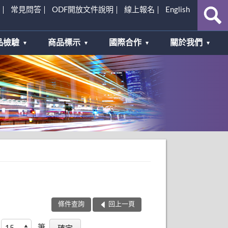
常見問答
ODF開放文件說明
線上報名
English
品檢驗
商品標示
國際合作
關於我們
條件查詢
回上一頁
筆,