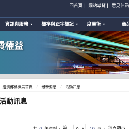
回首頁
網站導覽
意見信箱
資訊與服務
標準與正字標記
度量衡
商
費權益
經濟部標檢局首頁
最新消息
活動訊息
活動訊息
第
每頁顯示
共
0
筆資料，
/ 0
頁 ，