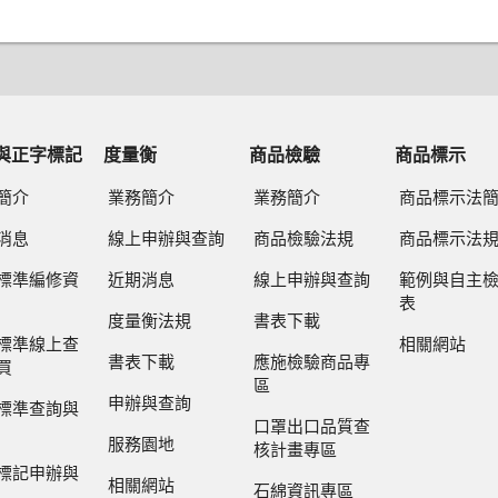
與正字標記
度量衡
商品檢驗
商品標示
簡介
業務簡介
業務簡介
商品標示法
消息
線上申辦與查詢
商品檢驗法規
商品標示法
標準編修資
近期消息
線上申辦與查詢
範例與自主
表
度量衡法規
書表下載
標準線上查
相關網站
書表下載
應施檢驗商品專
買
區
申辦與查詢
標準查詢與
口罩出口品質查
服務園地
核計畫專區
標記申辦與
相關網站
石綿資訊專區