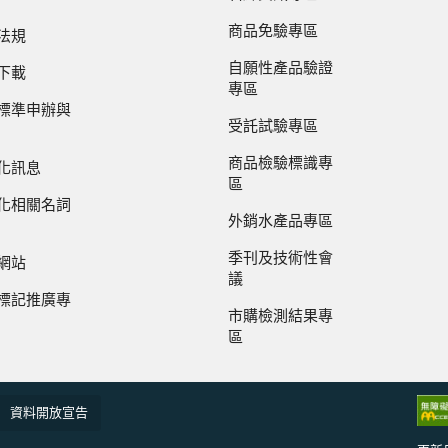
商品免驗專區
法規
自願性產品驗證
下載
專區
標準申辦與
受託試驗專區
商品檢驗標識專
化訊息
區
化相關名詞
外銷水產品專區
季刊及技術性會
網站
議
標記推廣專
市購檢測結果專
區
資料開放宣告