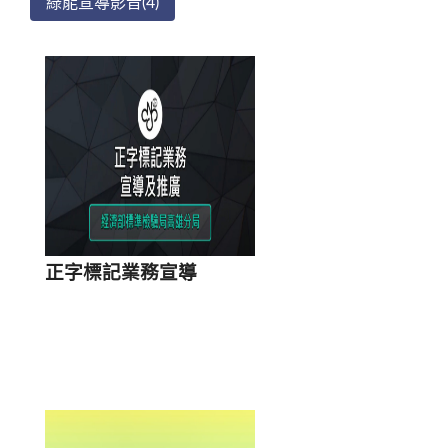
綠能宣導影音(4)
共
1
筆
資
料
第
/
正字標記業務宣導
1
頁
，
每
頁
顯
示