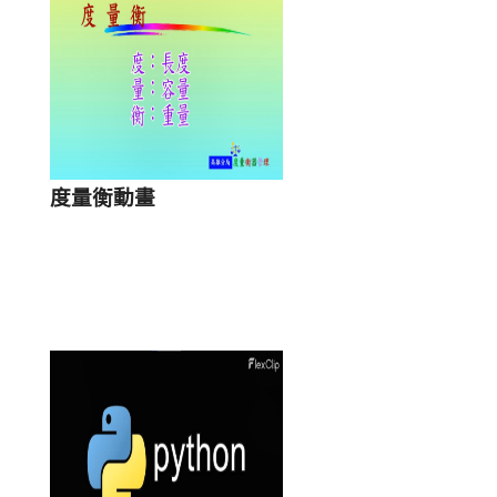
筆,
度量衡動畫