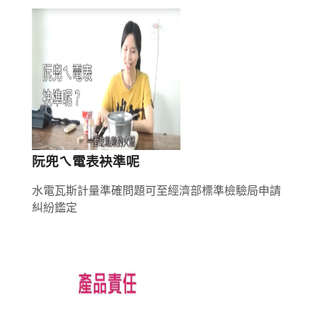
阮兜ㄟ電表袂準呢
水電瓦斯計量準確問題可至經濟部標準檢驗局申請
糾紛鑑定