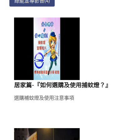
綠能宣導影音(4)
共
2
筆
資
料
第
/
居家篇-『如何選購及使用捕蚊燈？』
2
頁
選購補蚊燈及使用注意事項
，
每
頁
顯
示