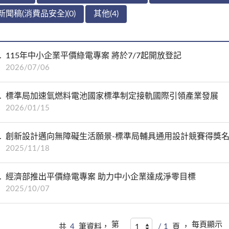
新聞稿(消費品安全)(0)
其他(4)
115年中小企業平價綠電專案 將於7/7起開放登記
2026/07/06
標準局加速氫燃料電池國家標準制定接軌國際引領產業發展
2026/01/15
創新設計邁向無障礙生活願景-標準局輔具通用設計競賽得獎
2025/11/18
經濟部推出平價綠電專案 助力中小企業達成淨零目標
2025/10/07
第
每頁顯示
共
4
筆資料，
/ 1
頁 ，