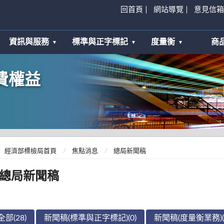
回首頁
網站導覽
意見信箱
資訊與服務
標準與正字標記
度量衡
商
費權益
經濟部標檢局首頁
焦點消息
總局新聞稿
總局新聞稿
全部(28)
新聞稿(標準與正字標記)(0)
新聞稿(度量衡業務)(