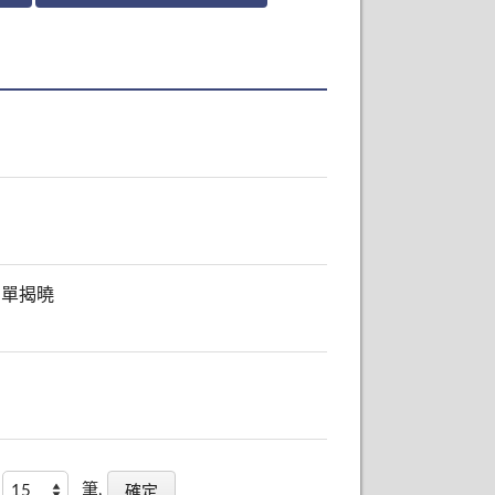
名單揭曉
筆,