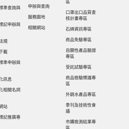
區
申辦與查詢
標準查詢與
口罩出口品質查
服務園地
核計畫專區
標記申辦與
相關網站
石綿資訊專區
商品免驗專區
法規
自願性產品驗證
下載
專區
標準申辦與
受託試驗專區
商品檢驗標識專
化訊息
區
化相關名詞
外銷水產品專區
季刊及技術性會
網站
議
標記推廣專
市購檢測結果專
區