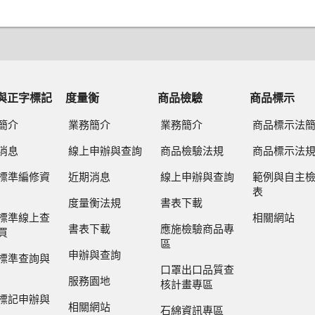
與正字標記
度量衡
商品檢驗
商品標示
簡介
業務簡介
業務簡介
商品標示法
消息
線上申辦與查詢
商品檢驗法規
商品標示法
標準編修資
近期消息
線上申辦與查詢
範例與自主
表
度量衡法規
書表下載
標準線上查
相關網站
書表下載
應施檢驗商品專
買
區
申辦與查詢
標準查詢與
口罩出口品質查
服務園地
核計畫專區
標記申辦與
相關網站
石綿資訊專區