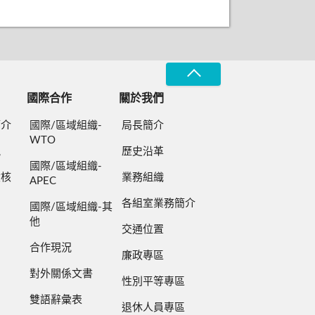
國際合作
關於我們
簡介
國際/區域組織-
局長簡介
WTO
規
歷史沿革
國際/區域組織-
檢核
業務組織
APEC
各組室業務簡介
國際/區域組織-其
他
交通位置
合作現況
廉政專區
對外關係文書
性別平等專區
雙語辭彙表
退休人員專區