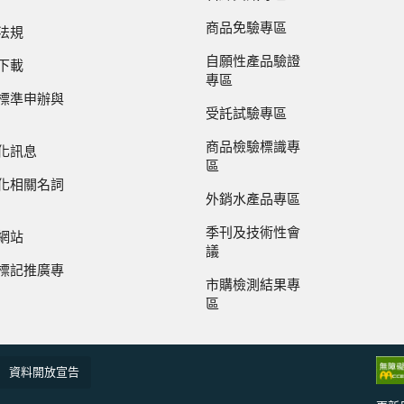
商品免驗專區
法規
自願性產品驗證
下載
專區
標準申辦與
受託試驗專區
商品檢驗標識專
化訊息
區
化相關名詞
外銷水產品專區
季刊及技術性會
網站
議
標記推廣專
市購檢測結果專
區
資料開放宣告