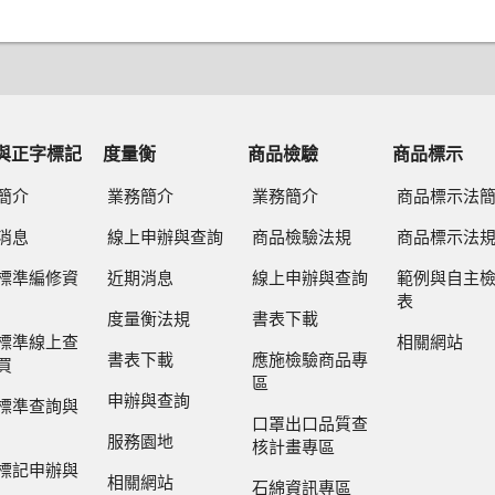
與正字標記
度量衡
商品檢驗
商品標示
簡介
業務簡介
業務簡介
商品標示法
消息
線上申辦與查詢
商品檢驗法規
商品標示法
標準編修資
近期消息
線上申辦與查詢
範例與自主
表
度量衡法規
書表下載
標準線上查
相關網站
書表下載
應施檢驗商品專
買
區
申辦與查詢
標準查詢與
口罩出口品質查
服務園地
核計畫專區
標記申辦與
相關網站
石綿資訊專區