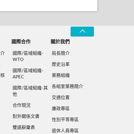
國際合作
關於我們
簡介
國際/區域組織-
局長簡介
WTO
規
歷史沿革
國際/區域組織-
檢核
業務組織
APEC
各組室業務簡介
國際/區域組織-其
他
交通位置
合作現況
廉政專區
對外關係文書
性別平等專區
雙語辭彙表
退休人員專區