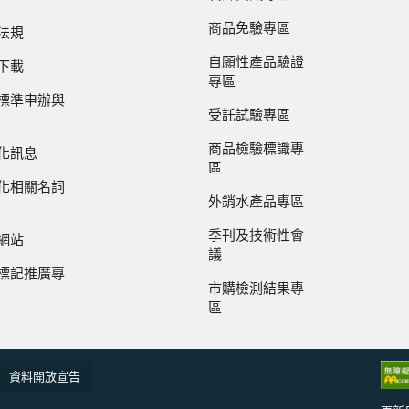
商品免驗專區
法規
自願性產品驗證
下載
專區
標準申辦與
受託試驗專區
商品檢驗標識專
化訊息
區
化相關名詞
外銷水產品專區
季刊及技術性會
網站
議
標記推廣專
市購檢測結果專
區
資料開放宣告