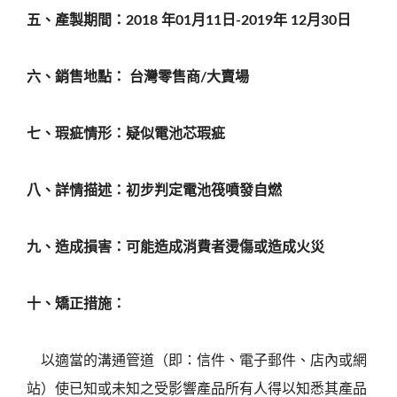
五、產製期間：
2018
年
01
月
11
日
-2019
年
12
月
30
日
六、銷售地點：
台灣零售商
/
大賣場
七、瑕疵情形：疑似電池芯瑕疵
八、詳情描述：初步判定電池筏噴發自燃
九、造成損害：可能造成消費者燙傷或造成火災
十、矯正措施：
 以適當的溝通管道（即：信件、電子郵件、店內或網
站）使已知或未知之受影響產品所有人得以知悉其產品