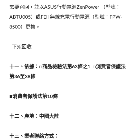
需要召回，並以ASUS行動電源ZenPower （型號：
ABTU005）或FEii 無線充電行動電源（型號：FPW-
8500）更換。
 下架回收
十一、依據：
□
商品檢驗法第
63
條之
1
□
消費者保護法
第
36
至
38
條
■
消費者保護法第
10
條
十二、產地：中國大陸
十三、業者聯絡方式：