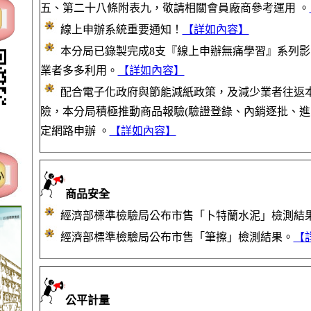
五、第二十八條附表九，敬請相關會員廠商參考運用 。
線上申辦系統重要通知！
【詳如內容】
本分局已錄製完成8支『線上申辦無痛學習』系列影片，
業者多多利用。
【詳如內容】
配合電子化政府與節能減紙政策，及減少業者往返
險，本分局積極推動商品報驗(驗證登錄、內銷逐批、進
定網路申辦 。
【詳如內容】
商品安全
經濟部標準檢驗局公布市售「卜特蘭水泥」檢測結
經濟部標準檢驗局公布市售「筆擦」檢測結果。
【
公平計量