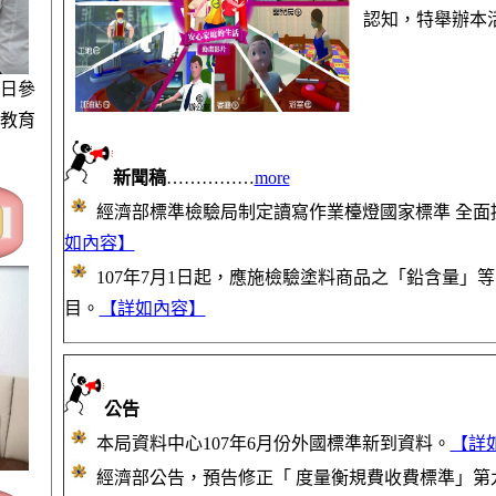
認知，特舉辦本活動，.
0日參
教育
新聞稿
……………
more
經濟部標準檢驗局制定讀寫作業檯燈國家標準 全面
如內容】
107年7月1日起，應施檢驗塗料商品之「鉛含量」
目。
【詳如內容】
公告
本局資料中心107年6月份外國標準新到資料。
【詳
經濟部公告，預告修正「 度量衡規費收費標準」第