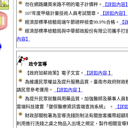
勿在網路購買來路不明的電子計價秤。
【詳如內容
107年度甲級計量技術人員考試簡章。
【詳如內容】
經濟部標準檢驗局端午節磅秤檢查99.9％合格。
【
經濟部標準檢驗局與中華郵政股份有限公司攜手打
內容】
政令宣導
【政府加薪政策】電子文宣。
【詳如內容 】
為維護民眾權益及提升服務品質，臺南市政府財政
請民眾參考運用。
【詳如內容 】
為提升民眾就醫與用藥品質，加強醫師及藥事人員
雲端科技建置「健保醫療資訊雲端查詢系統」 。
【詳如
財政部關稅署為宣導洗錢防制法有關旅客攜帶超額
利用進行洗錢之虞之物品入出境之規定，製作相關宣導