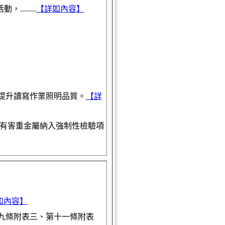
.......
【詳如內容】
提升讀寫作業照明品質。
【詳
等有害重金屬納入強制性檢驗項
如內容】
九條附表三、第十一條附表