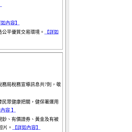
】
詳如內容】
造公平優質交易環境。
【詳如
稅務局稅務宣導訊息共7則，敬
替民眾健康把關，健保署運用
內容 】
現鈔、有價證券、黃金及有被
短片。
【詳如內容】