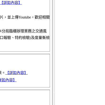
【詳如內容】
並上傳Youtube，歡迎相關
本分局臨櫃辦理業務之交通風
口報驗、特約檢驗)及度量衡檢
果。
【詳如內容】
詳如內容】