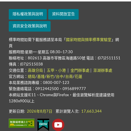
隱私權政策與說明
資料開放宣告
資訊安全政策與說明
標準時間如需下載服務請至本局「
國家時間與頻率標準實驗室
」網
頁
服務時間:星期一-星期五 08:30~17:30
聯絡地址：802613 高雄市苓雅區海邊路50號 電話：(07)2511151
傳真：(07)2515038
交通位置：
高雄分局
│
五甲、小港
│
金門辦事處
│
澎湖辦事處
官方網站：
總局
/
基隆
/
新竹
/
台中
/
台南
/
花蓮
本局業務諮詢專線：0800-007-123
緊急連絡電話：0912442500、0956899777
本網站支援IE11、Chrome與Firefox，最佳瀏覽解析度建議使用
1280x900以上
更新日期:
2026年8月7日
累計瀏覽人次:
17,663,344