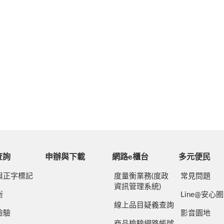
查詢
申辦與下載
網路e櫃台
多元便民
與正字標記
度量衡業務(度政
常見問題
資訊管理系統)
衡
Line@安心圈
線上品目疑義查詢
檢驗
影音園地
商品檢驗網路帳號