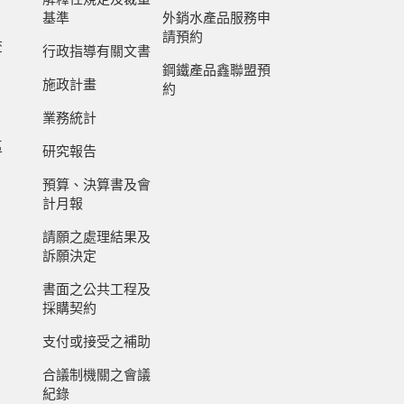
基準
外銷水產品服務申
請預約
查
行政指導有關文書
鋼鐵產品鑫聯盟預
施政計畫
約
業務統計
區
研究報告
預算、決算書及會
計月報
請願之處理結果及
訴願決定
書面之公共工程及
採購契約
支付或接受之補助
合議制機關之會議
紀錄