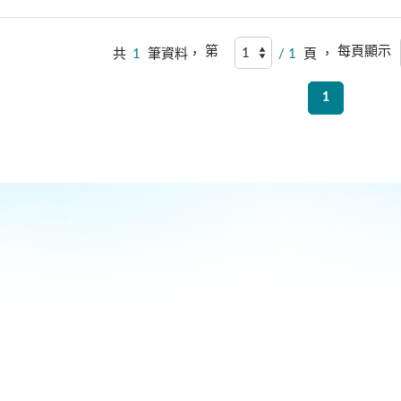
第
每頁顯示
共
1
筆資料，
/ 1
頁 ，
1