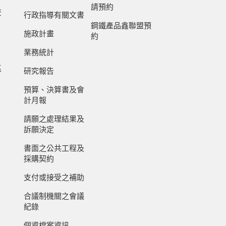
請預約
查
行政指導有關文書
鋼鐵產品鑫聯盟預
施政計畫
約
業務統計
區
研究報告
預算、決算書及會
計月報
請願之處理結果及
訴願決定
書面之公共工程及
採購契約
支付或接受之補助
合議制機關之會議
紀錄
個資檔案資訊