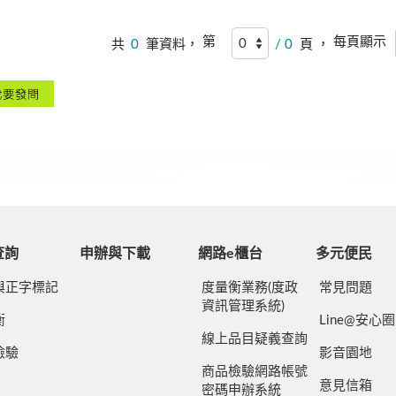
第
每頁顯示
共
0
筆資料，
/ 0
頁 ，
查詢
申辦與下載
網路e櫃台
多元便民
與正字標記
度量衡業務(度政
常見問題
資訊管理系統)
衡
Line@安心圈
線上品目疑義查詢
檢驗
影音園地
商品檢驗網路帳號
意見信箱
密碼申辦系統