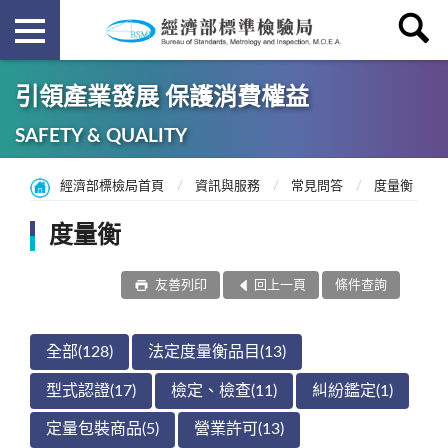
引領產業發展 保護消費權益
SAFETY & QUALITY
經濟部標檢局首頁
資訊與服務
常見問答
度量衡
度量衡
友善列印
回上一頁
條件查詢
全部(128)
法定度量衡品目(13)
型式認證(17)
檢定、檢查(11)
糾紛鑑定(1)
定量包裝商品(5)
營業許可(13)