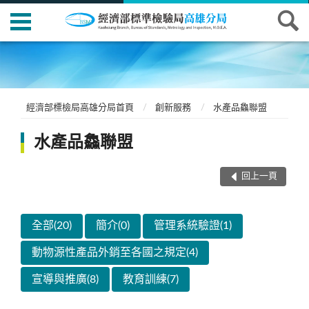
經濟部標檢局高雄分局首頁
創新服務
水產品鱻聯盟
水產品鱻聯盟
回上一頁
全部(20)
簡介(0)
管理系統驗證(1)
動物源性產品外銷至各國之規定(4)
宣導與推廣(8)
教育訓練(7)