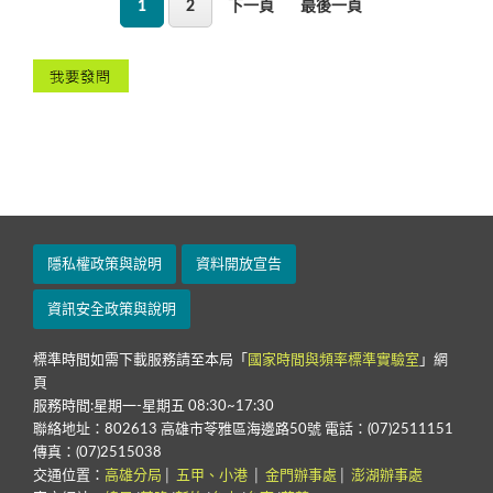
1
2
下一頁
最後一頁
隱私權政策與說明
資料開放宣告
資訊安全政策與說明
標準時間如需下載服務請至本局「
國家時間與頻率標準實驗室
」網
頁
服務時間:星期一-星期五 08:30~17:30
聯絡地址：802613 高雄市苓雅區海邊路50號 電話：(07)2511151
傳真：(07)2515038
交通位置：
高雄分局
│
五甲、小港
│
金門辦事處
│
澎湖辦事處