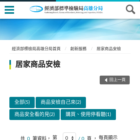
經濟部標檢局高雄分局首頁
創新服務
居家商品安檢
居家商品安檢
回上一頁
全部(5)
商品安檢自己來(2)
商品安全看的見(2)
購買、使用停看聽(1)
第
每頁顯示
共
0
筆資料，
/ 0
頁 ，