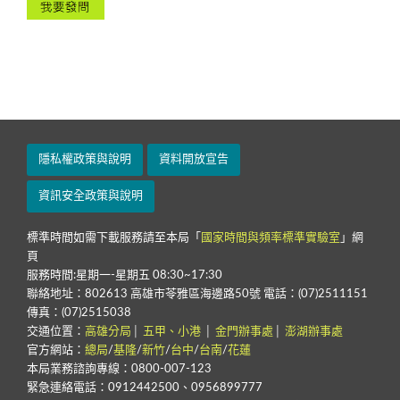
隱私權政策與說明
資料開放宣告
資訊安全政策與說明
標準時間如需下載服務請至本局「
國家時間與頻率標準實驗室
」網
頁
服務時間:星期一-星期五 08:30~17:30
聯絡地址：802613 高雄市苓雅區海邊路50號 電話：(07)2511151
傳真：(07)2515038
交通位置：
高雄分局
│
五甲、小港
│
金門辦事處
│
澎湖辦事處
官方網站：
總局
/
基隆
/
新竹
/
台中
/
台南
/
花蓮
本局業務諮詢專線：0800-007-123
緊急連絡電話：0912442500、0956899777