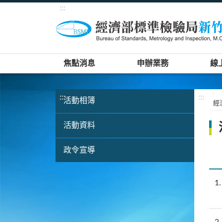
:::
焦點消息
申辦業務
線
:::
:::
活動相簿
經
活動資料
政令宣導
1