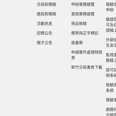
分局新聞稿
申辦業務總覽
報驗
申辦
總局新聞稿
查詢業務總覽
驗證
活動訊息
商品檢驗
可及
證線
招標公告
標準與正字標記
外銷
徵才公告
度量衡
生安
申請案件處理時限
監視
表
驗線
新竹分局書表下載
認可
辦系
檢驗
系統
報驗
網路
合格