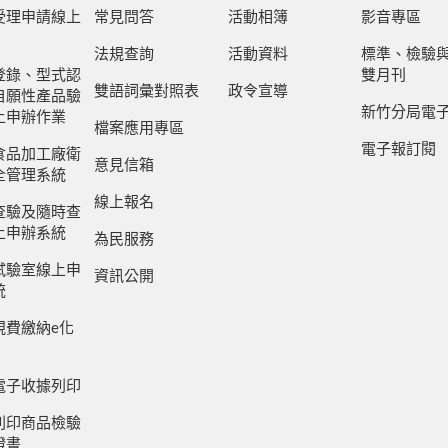
受理申請線上
常見問答
活動相簿
影音專區
法規查詢
活動資料
標準、檢驗
登錄、型式認
雙月刊
雙語詞彙對照表
政令宣導
自願性產品驗
新竹分局電
上申辦作業
檔案應用專區
電子報訂閱
食品加工廠衛
意見信箱
全管理系統
線上報名
查驗及隨時查
上申辦系統
為民服務
試驗室線上申
資訊公開
統
規費繳納e化
電子收據列印
列印商品檢驗
證書