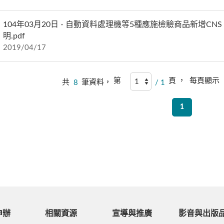
104年03月20日 - 自動資料處理機等5種應施檢驗商品新增CN
明.pdf
2019/04/17
第
頁 ，
每頁顯示
共
8
筆資料，
/ 1
1
申辦
相關資源
宣導與推廣
影音與出版