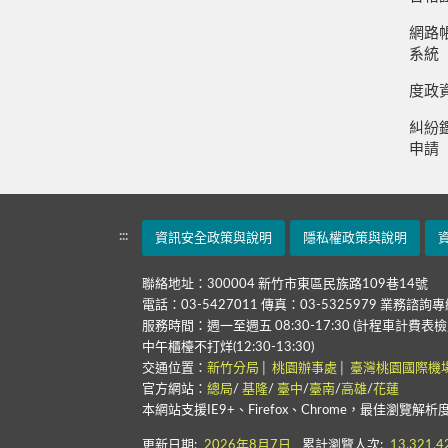
網路
系統
度政
糾紛
申請
:::
資訊安全政策與說明
隱私權政策與說明
聯絡地址：300004 新竹市東區民族路109巷14號
電話：03-5427011 傳真：03-5325979 業務諮詢專線
服務時間：週一至週五 08:30-17:30 (計程車計費表檢
中午櫃檯不打烊(12:30-13:30)
交通位置：
新竹分局
│
桃園辦事處
│
臺灣桃園國際機
官方網站：
總局
/
基隆
/
臺中
/
臺南
/
高雄
/
花蓮
本網站支援IE9+、Firefox、Chrome，最佳瀏覽解析
更新日期:
2026年8月7日
累計瀏覽人次:
13,321,4