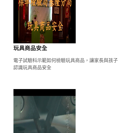
筆
資
料
第
/
玩具商品安全
2
頁
電子試驗科示範如何檢驗玩具商品，讓家長與孩子
，
認識玩具商品安全
每
頁
顯
示
筆,