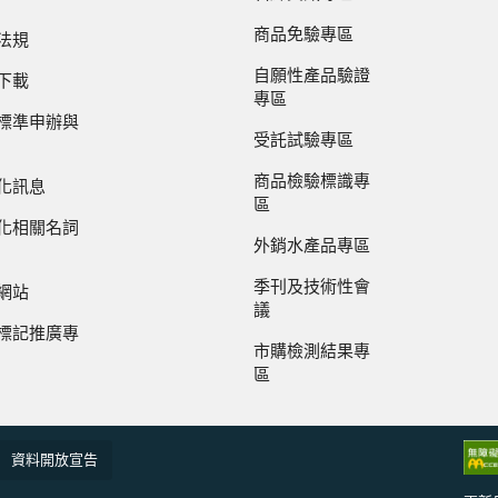
商品免驗專區
法規
自願性產品驗證
下載
專區
標準申辦與
受託試驗專區
商品檢驗標識專
化訊息
區
化相關名詞
外銷水產品專區
季刊及技術性會
網站
議
標記推廣專
市購檢測結果專
區
資料開放宣告