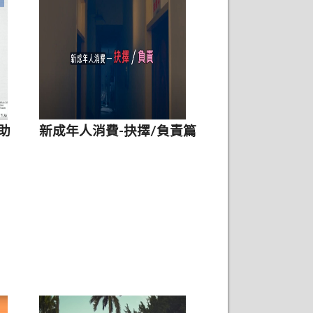
19
筆
資
料，
第
/
助
新成年人消費-抉擇/負責篇
2
頁
，
每
頁
顯
示
筆,