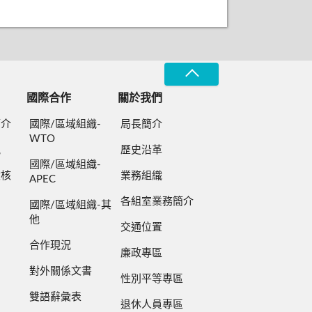
國際合作
關於我們
簡介
國際/區域組織-
局長簡介
WTO
規
歷史沿革
國際/區域組織-
檢核
業務組織
APEC
各組室業務簡介
國際/區域組織-其
他
交通位置
合作現況
廉政專區
對外關係文書
性別平等專區
雙語辭彙表
退休人員專區