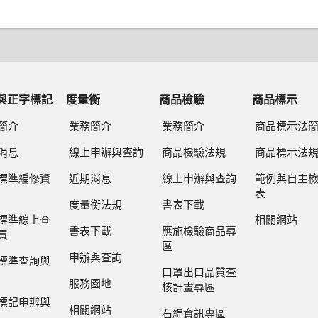
與正字標記
度量衡
商品檢驗
商品標示
簡介
業務簡介
業務簡介
商品標示法
消息
線上申辦與查詢
商品檢驗法規
商品標示法
標準編修資
近期消息
線上申辦與查詢
範例與自主
表
度量衡法規
書表下載
標準線上查
相關網站
書表下載
應施檢驗商品專
買
區
申辦與查詢
標準查詢與
口罩出口品質查
服務園地
核計畫專區
標記申辦與
相關網站
石綿資訊專區