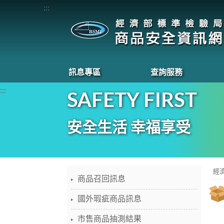
:::
訊息專區
查詢服務
:::
SAFETY FIRST
安全生活 幸福享受
經
商品召回訊息
國外瑕疵商品訊息
市售商品抽測結果