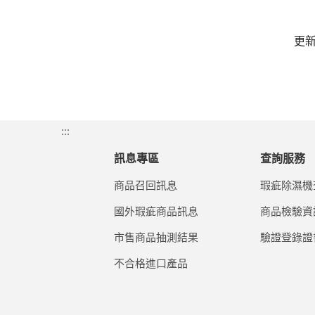
更
:::
訊息專區
查詢服務
商品召回訊息
瑕疵除濕機
國外瑕疵商品訊息
商品檢驗資
市售商品抽測結果
驗證登錄證
不合格進口產品