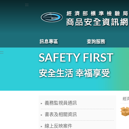
:::
訊息專區
查詢服務
:::
SAFETY FIRST
安全生活 幸福享受
經
義務監視員通訊
書表及相關資訊
線上反映案件