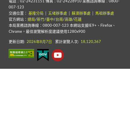
電話：02-24231151 傳真：02-24228910 業務諮詢專線：0800-
007-123
交通位置：
基隆分局
│
五堵辦事處
│
蘇澳辦事處
│
馬祖辦事處
官方網站：
總局
/
新竹
/
臺中
/
台南
/
高雄
/
花蓮
本局業務諮詢專線：0800-007-123 本網站支援IE9+、Firefox、
Chrome，最佳瀏覽解析度建議使用1280x900
更新日期:
2026年8月7日
累計瀏覽人次:
18,120,367