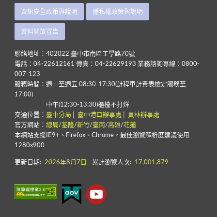
資訊安全政策與說明
隱私權政策與說明
資料開放宣告
聯絡地址：402022 臺中市南區工學路70號
電話：04-22612161 傳真：04-22629193 業務諮詢專線：0800-
007-123
服務時間：週一至週五 08:30-17:30(計程車計費表檢定服務至
17:00)
中午(12:30-13:30)櫃檯不打烊
交通位置：
臺中分局
│
臺中港口辦事處
│
員林辦事處
官方網站：
總局
/
基隆
/
新竹
/
臺南
/
高雄
/
花蓮
本網站支援IE9+、Firefox、Chrome，最佳瀏覽解析度建議使用
1280x900
更新日期:
2026年8月7日
累計瀏覽人次:
17,001,879