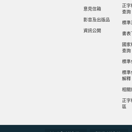
正字
意見信箱
查詢
影音及出版品
標準
資訊公開
書表
國家
查詢
標準
標準
解釋
相關
正字
區