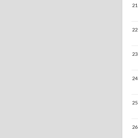
21
22
23
24
25
26