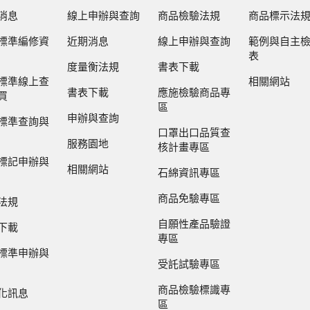
消息
線上申辦與查詢
商品檢驗法規
商品標示法
標準編修資
近期消息
線上申辦與查詢
範例與自主
表
度量衡法規
書表下載
標準線上查
相關網站
書表下載
應施檢驗商品專
買
區
申辦與查詢
標準查詢與
口罩出口品質查
服務園地
核計畫專區
標記申辦與
相關網站
石綿資訊專區
商品免驗專區
法規
自願性產品驗證
下載
專區
標準申辦與
受託試驗專區
商品檢驗標識專
化訊息
區