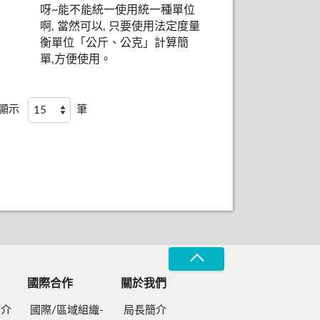
呀~能不能統一使用統一種單位
啊, 當然可以, 只要使用法定度量
衡單位「公斤、公克」計算簡
單,方便使用。
頁顯示
筆
國際合作
關於我們
簡介
國際/區域組織-
局長簡介