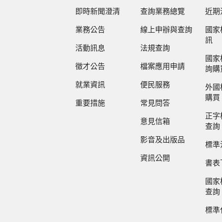
即時新聞澄清
查詢業務總覽
近期
業務公告
線上申辦與查詢
國家
訊
活動訊息
法規查詢
國家
徵才公告
檔案應用申請
詢購
就業資訊
便民服務
外國
購買
重要措施
常見問答
正字
意見信箱
查詢
影音及出版品
標準
資訊公開
書表
國家
查詢
標準