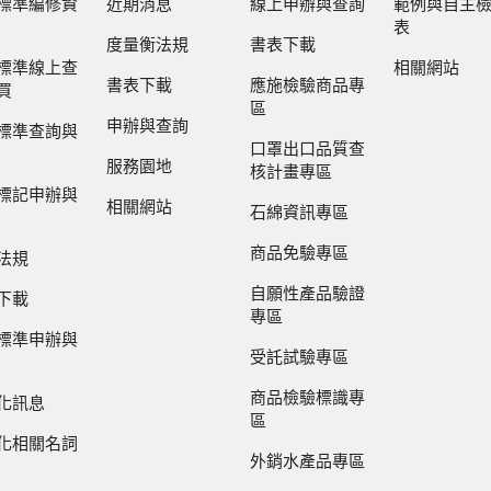
標準編修資
近期消息
線上申辦與查詢
範例與自主
表
度量衡法規
書表下載
標準線上查
相關網站
書表下載
應施檢驗商品專
買
區
申辦與查詢
標準查詢與
口罩出口品質查
服務園地
核計畫專區
標記申辦與
相關網站
石綿資訊專區
商品免驗專區
法規
自願性產品驗證
下載
專區
標準申辦與
受託試驗專區
商品檢驗標識專
化訊息
區
化相關名詞
外銷水產品專區