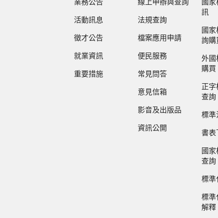
業務公告
線上申辦與查詢
國家
訊
活動訊息
法規查詢
國家
徵才公告
檔案應用申請
詢購
就業資訊
便民服務
外國
購買
重要措施
常見問答
正字
意見信箱
查詢
影音及出版品
標準
資訊公開
書表
國家
查詢
標準
標準
解釋