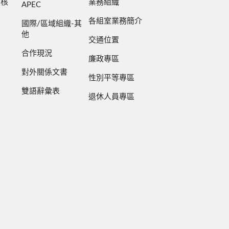
檢核
業務組織
APEC
各組室業務簡介
國際/區域組織-其
他
交通位置
合作現況
廉政專區
對外關係文書
性別平等專區
雙語辭彙表
退休人員專區