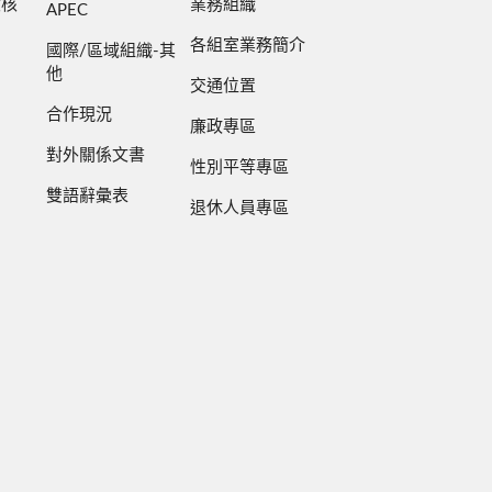
檢核
業務組織
APEC
各組室業務簡介
國際/區域組織-其
他
交通位置
合作現況
廉政專區
對外關係文書
性別平等專區
雙語辭彙表
退休人員專區