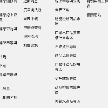
標準編修資
近期消息
線上申辦與查詢
範例與自主
表
度量衡法規
書表下載
標準線上查
相關網站
書表下載
應施檢驗商品專
買
區
申辦與查詢
標準查詢與
口罩出口品質查
服務園地
核計畫專區
標記申辦與
相關網站
石綿資訊專區
商品免驗專區
法規
自願性產品驗證
下載
專區
標準申辦與
受託試驗專區
商品檢驗標識專
化訊息
區
化相關名詞
外銷水產品專區