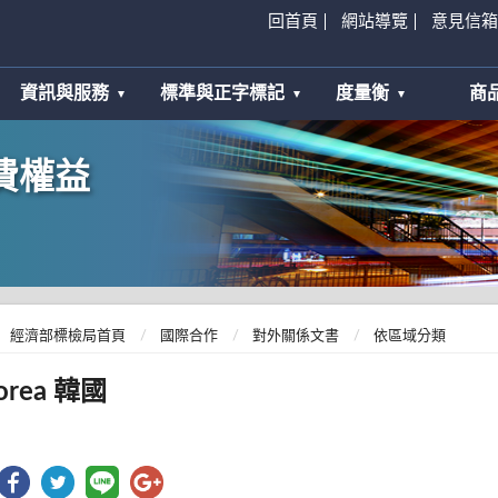
回首頁
網站導覽
意見信箱
資訊與服務
標準與正字標記
度量衡
商
費權益
經濟部標檢局首頁
國際合作
對外關係文書
依區域分類
orea 韓國