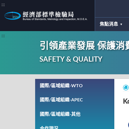
:::
焦點消息
:::
引領產業發展 保護消
SAFETY & QUALITY
國際/區域組織-WTO
國際/區域組織-APEC
K
國際/區域組織-其他
合作現況