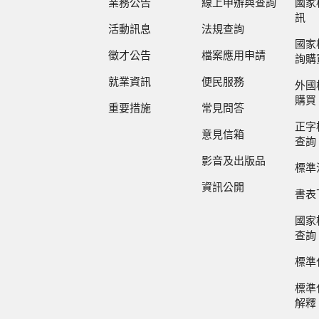
業務公告
線上申辦與查詢
國家
訊
活動訊息
法規查詢
國家
徵才公告
檔案應用申請
詢購
就業資訊
便民服務
外國
購買
重要措施
常見問答
正字
意見信箱
查詢
影音及出版品
標準
資訊公開
書表
國家
查詢
標準
標準
解釋