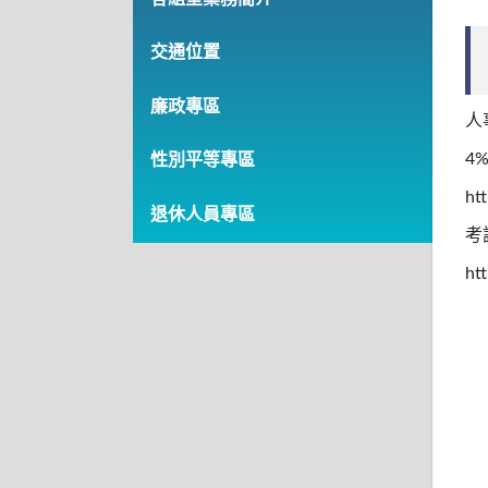
交通位置
廉政專區
人
4
性別平等專區
ht
退休人員專區
考
ht