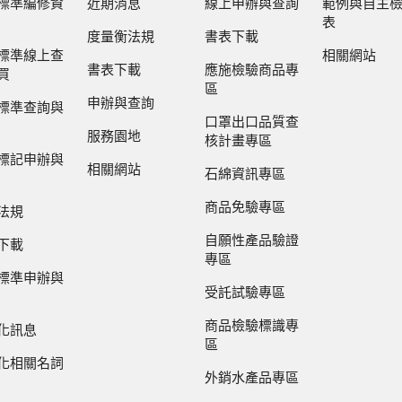
標準編修資
近期消息
線上申辦與查詢
範例與自主
表
度量衡法規
書表下載
標準線上查
相關網站
書表下載
應施檢驗商品專
買
區
申辦與查詢
標準查詢與
口罩出口品質查
服務園地
核計畫專區
標記申辦與
相關網站
石綿資訊專區
商品免驗專區
法規
自願性產品驗證
下載
專區
標準申辦與
受託試驗專區
商品檢驗標識專
化訊息
區
化相關名詞
外銷水產品專區