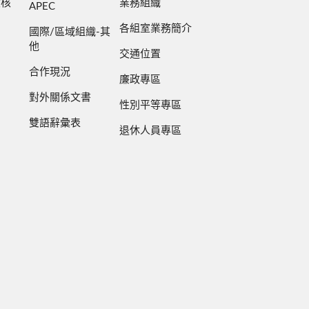
檢核
業務組織
APEC
各組室業務簡介
國際/區域組織-其
他
交通位置
合作現況
廉政專區
對外關係文書
性別平等專區
雙語辭彙表
退休人員專區