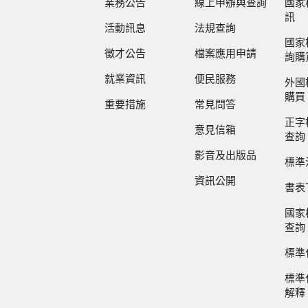
業務公告
線上申辦與查詢
國家
訊
活動訊息
法規查詢
國家
徵才公告
檔案應用申請
詢購
就業資訊
便民服務
外國
購買
重要措施
常見問答
正字
意見信箱
查詢
影音及出版品
標準
資訊公開
書表
國家
查詢
標準
標準
解釋