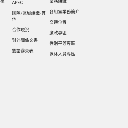
檢核
業務組織
APEC
各組室業務簡介
國際/區域組織-其
他
交通位置
合作現況
廉政專區
對外關係文書
性別平等專區
雙語辭彙表
退休人員專區