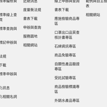
標準編修資
近期消息
線上申辦與查詢
範例與自主
表
度量衡法規
書表下載
標準線上查
相關網站
書表下載
應施檢驗商品專
買
區
申辦與查詢
標準查詢與
口罩出口品質查
服務園地
核計畫專區
標記申辦與
相關網站
石綿資訊專區
商品免驗專區
法規
自願性產品驗證
下載
專區
標準申辦與
受託試驗專區
商品檢驗標識專
化訊息
區
化相關名詞
外銷水產品專區