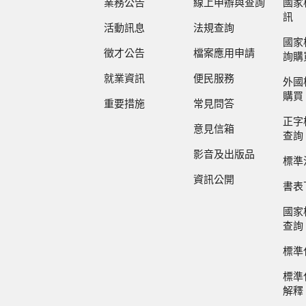
業務公告
線上申辦與查詢
國家
訊
活動訊息
法規查詢
國家
徵才公告
檔案應用申請
詢購
就業資訊
便民服務
外國
購買
重要措施
常見問答
正字
意見信箱
查詢
影音及出版品
標準
資訊公開
書表
國家
查詢
標準
標準
解釋