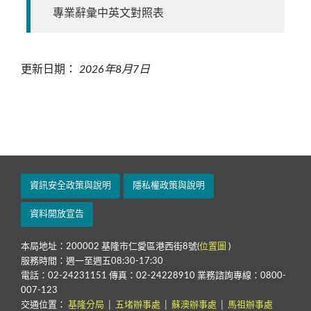
專業辭彙中英文對照表
更新日期：
2026年8月7日
資訊安全政策與說明
隱私權政策與說明
資料開放宣告
本局地址：200002 基隆市仁愛區港西街8號(
位置圖
)
服務時間：週一至週五08:30-17:30
電話：02-24231151 傳真：02-24228910 業務諮詢專線：0800-
007-123
交通位置：
基隆分局
│
五堵辦事處
│
蘇澳辦事處
│
馬祖辦事處