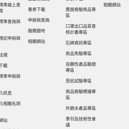
標準線上查
相關網站
書表下載
應施檢驗商品專
買
區
申辦與查詢
標準查詢與
口罩出口品質查
服務園地
核計畫專區
標記申辦與
相關網站
石綿資訊專區
商品免驗專區
法規
自願性產品驗證
下載
專區
標準申辦與
受託試驗專區
商品檢驗標識專
化訊息
區
化相關名詞
外銷水產品專區
季刊及技術性會
網站
議