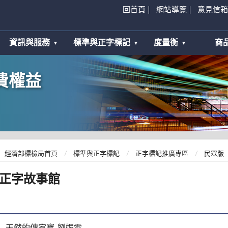
回首頁
網站導覽
意見信箱
資訊與服務
標準與正字標記
度量衡
商
費權益
經濟部標檢局首頁
標準與正字標記
正字標記推廣專區
民眾版
正字故事館
天然的傳家寶-劉媚雲