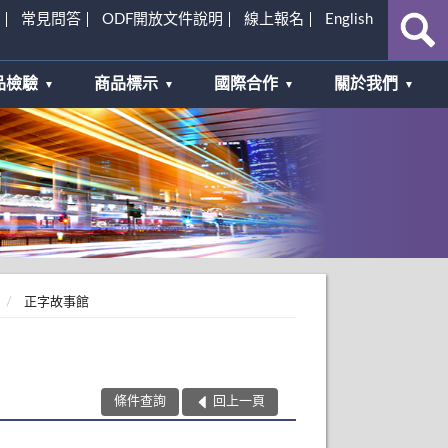
常見問答
ODF開放文件說明
線上報名
English
品檢驗
商品標示
國際合作
關於我們
正字故事館
條件查詢
回上一頁